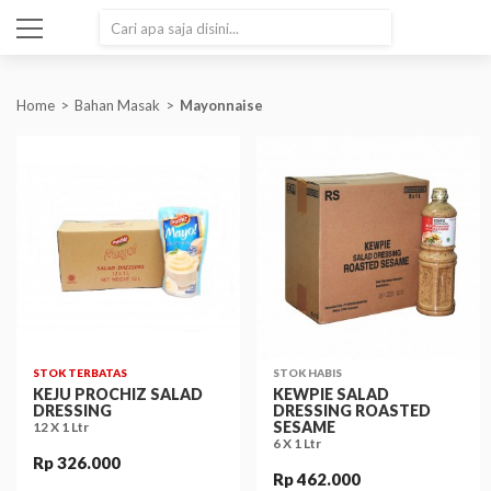
SEARCH
Home
Bahan Masak
Mayonnaise
STOK TERBATAS
STOK HABIS
KEJU PROCHIZ SALAD
KEWPIE SALAD
DRESSING
DRESSING ROASTED
SESAME
12 X 1 Ltr
6 X 1 Ltr
Rp 326.000
Rp 462.000