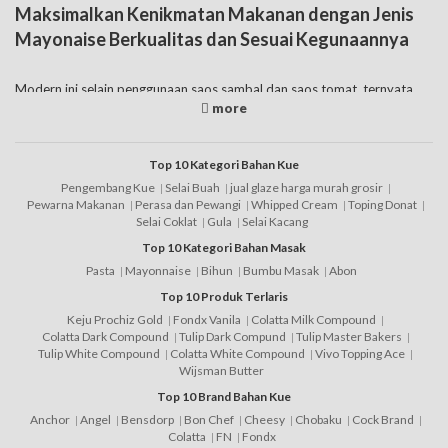
Maksimalkan Kenikmatan Makanan dengan Jenis
Mayonaise Berkualitas dan Sesuai Kegunaannya
Modern ini selain penggunaan saos sambal dan saos tomat, ternyata
saos mayonaise juga cukup banyak digunakan. Berbeda dengan saos
lainnya, jenis mayo sendiri terbuat dari minyak nabati, telur ayam dan
cuka sebagai bahan utama pembuatannya. Dipasaran harga mayonaise
cukup beragama, apalagi melihat banyak kemasan yang ditawarkan.
Top 10 Kategori Bahan Kue
Selain itu perlu paham pula satu dengan mayo lain mempunyai fungsi
Pengembang Kue
Selai Buah
jual glaze harga murah grosir
berbeda. Mayonaise untuk salad
buah
berbeda dengan jenis yang
Pewarna Makanan
Perasa dan Pewangi
Whipped Cream
Toping Donat
digunakan untuk sosis dan lainnya. Banyak yang mengatakan
Selai Coklat
Gula
Selai Kacang
mayonaises untuk diet sangat efektif, apakah hal itu memang benar?
Top 10 Kategori Bahan Masak
Bila Anda membutuhkan mayo dalam jumlah banyak, Anda bisa
Pasta
Mayonnaise
Bihun
Bumbu Masak
Abon
membeli dengan kemasan yang langsung besar. Umumnya harga
Top 10 Produk Terlaris
mayonaises 1 kg langsung lebih murah dari pada harga mayonaise
Keju Prochiz Gold
Fondx Vanila
Colatta Milk Compound
pembelian kecil namun sering. Jenis mayonaise untuk burger berbeda
Colatta Dark Compound
Tulip Dark Compund
Tulip Master Bakers
dengan yang digunakan untuk salad buah. Dimana mayo mempunyai
Tulip White Compound
Colatta White Compound
Vivo Topping Ace
beberapa jenis bahkan rasanya juga berbeda, ada yang original, manis,
Wijsman Butter
asin, sampai dengan yang pedas. Namun untuk kemasan yang dijual,
mulai dari kecil sampai dengan mayonaise botol dalam jumlah lebih
Top 10 Brand Bahan Kue
banyak.
Anchor
Angel
Bensdorp
Bon Chef
Cheesy
Chobaku
Cock Brand
Colatta
FN
Fondx
Kenikmatan makanan akan lebih maksimal ketika Anda memilih