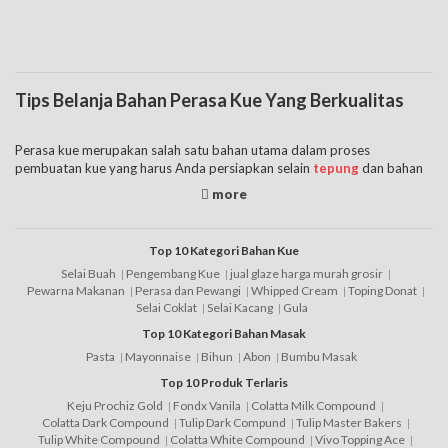
Tips Belanja Bahan Perasa Kue Yang Berkualitas
Perasa kue merupakan salah satu bahan utama dalam proses
pembuatan kue yang harus Anda persiapkan selain
tepung
dan bahan
yang lain. Ada banyak sekali daftar bahan-bahan utama yang digunakan
untuk membuat kue. Apalagi jika Anda memang sudah punya rencana
dari awal untuk membuat roti misalnya maka perlu perasa roti yang
bagus.
Top 10 Kategori Bahan Kue
Selai Buah
Pengembang Kue
jual glaze harga murah grosir
Sebagai contohnya adalah ketika Anda ingin tahu daftar harga perasa
Pewarna Makanan
Perasa dan Pewangi
Whipped Cream
Toping Donat
kue, sangat mudah sekali karena bisa Anda lihat secara online. Untuk
Selai Coklat
Selai Kacang
Gula
daftar perasa kue juga pastinya antara satu toko dengan yang lain juga
Top 10 Kategori Bahan Masak
akan berbeda. untuk itu, berikut ini adalah tips untuk belanja bahan kue
Pasta
Mayonnaise
Bihun
Abon
Bumbu Masak
jenis perasa untuk kue yang bisa disimak agar nantinya Anda bisa
memilihnya dengan benar, yaitu:
Top 10 Produk Terlaris
Keju Prochiz Gold
Fondx Vanila
Colatta Milk Compound
• Pastikan Anda pilih daftar harga perasa kue yang halal jika Anda
Colatta Dark Compound
Tulip Dark Compund
Tulip Master Bakers
Muslim.
Tulip White Compound
Colatta White Compound
Vivo Topping Ace