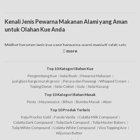
Kenali Jenis Pewarna Makanan Alami yang Aman
untuk Olahan Kue Anda
Melihat beragam jenis kue yang berwarna-warni menjadi salah satu
daya tarik sendiri, sepertinya keinginan untuk makan semakin
meningkat. Apakah Anda merasakan yang sama atau justru sayang
ketika harus makan? Nah, inilah fungsi dari pewarna makanan jadi selain
sebagai pemberi warna juga memberikan nilai estetik pada kue ataupun
Top 10 Kategori Bahan Kue
jenis olahan lainnya. Sekarang ini sudah ada banyak jenis pewarna,
Pengembang Kue
Selai Buah
Pewarna Makanan
selain itu masing-masing harga pewarna makanan juga berbeda. Ada
jual glaze harga murah grosir
Perasa dan Pewangi
Whipped Cream
pula pewarna makanan alami yang dikatakan jauh lebih aman dan lebih
Toping Donat
Selai Coklat
Gula
Selai Kacang
murah. Namun untuk kepraktisan, tidak sedikit orang memilih pewarna
Top 10 Kategori Bahan Masak
makanan bubuk instan.
Pasta
Mayonnaise
Bihun
Bumbu Masak
Abon
Akan memilih jenis pewarna alami atau instan tidak menjadi masalah,
Top 10 Produk Terlaris
yang jelas hasil sesuai dengan pewarna kue yang diharapkan. Namun
Keju Prochiz Gold
Fondx Vanila
Colatta Milk Compound
pada kenyataannya berbeda, begitu pula dengan pewarna makanan
Colatta Dark Compound
Tulip Dark Compund
Tulip Master Bakers
harga murah akan menghasilkan warna berbeda dengan harga yang jauh
Tulip White Compound
Colatta White Compound
Vivo Topping Ace
lebih mahal. Di
tokowahab
dijual harga pewarna makanan cair yang
Wijsman Butter
terjangkau dengan beragam pilihan merek. Dipastikan pewarna