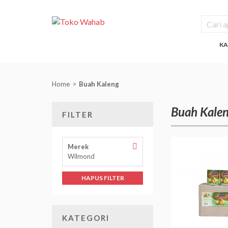
KA
Home
Buah Kaleng
Buah Kale
FILTER
Hapus
Merek
Filter
Wilmond
Merek
HAPUS FILTER
KATEGORI