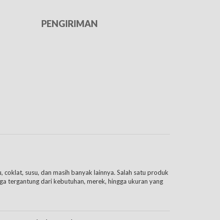
PENGIRIMAN
ju, coklat, susu, dan masih banyak lainnya. Salah satu produk
ga tergantung dari kebutuhan, merek, hingga ukuran yang
g berisi satu jenis buah atau buah kalem campur. Isian dari