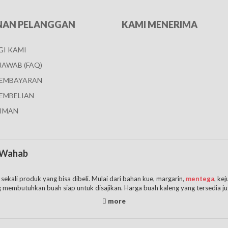
NAN PELANGGAN
KAMI MENERIMA
I KAMI
JAWAB (FAQ)
PEMBAYARAN
EMBELIAN
IMAN
o Wahab
ali produk yang bisa dibeli. Mulai dari bahan kue, margarin,
mentega
, ke
 membutuhkan buah siap untuk disajikan. Harga buah kaleng yang tersedia ju
 buah dan sirup. Jenis ini juga dikenal sebagai koktail buah dalam kaleng yan