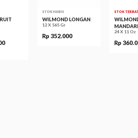
STOK HABIS
STOK TERBA
RUIT
WILMOND LONGAN
WILMON
12 X 565 Gr
MANDARI
24 X 11 Oz
Rp 352.000
00
Rp 360.