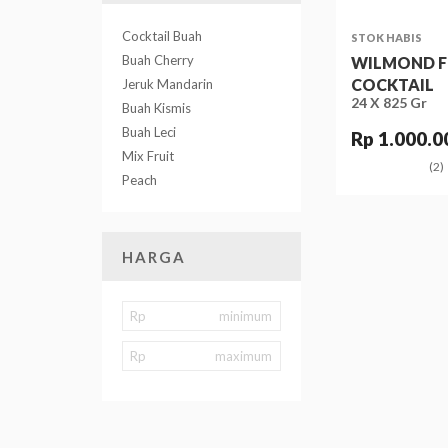
Cocktail Buah
STOK HABIS
Buah Cherry
WILMOND F
COCKTAIL
Jeruk Mandarin
24 X 825 Gr
Buah Kismis
Buah Leci
Rp 1.000.0
Mix Fruit
(2)
Peach
HARGA
Rp
Rp