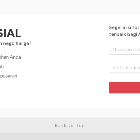
Segera isi f
IAL
terbaik bagi
n nego harga?
tuhan Anda
ah
 pasaran
Back to Top