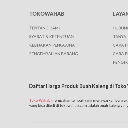
TOKOWAHAB
LAYA
TENTANG KAMI
HUBUNG
SYARAT & KETENTUAN
TANYA 
KEBIJAKAN PENGGUNA
CARA 
PENGEMBALIAN BARANG
CARA P
PENGIR
Daftar Harga Produk Buah Kaleng di Tok
Toko Wahab
merupakan tempat yang menawarkan banyak sek
yang bisa dibeli di tokowahab.com adalah buah kaleng yang
akan dibeli.
Buah kaleng adalah jenis makanan yang terbuat dari potongan