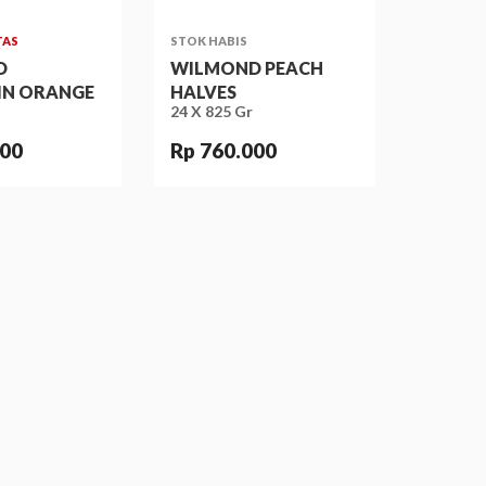
TAS
STOK HABIS
D
WILMOND PEACH
N ORANGE
HALVES
24 X 825 Gr
000
Rp 760.000