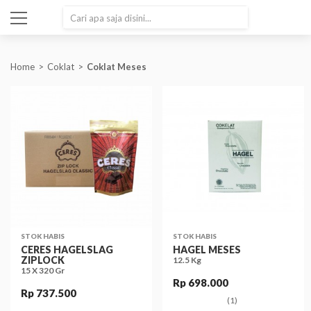
SEARCH
Home
Coklat
Coklat Meses
STOK HABIS
STOK HABIS
CERES HAGELSLAG
HAGEL MESES
ZIPLOCK
12.5 Kg
15 X 320 Gr
Rp 698.000
Rp 737.500
(1)