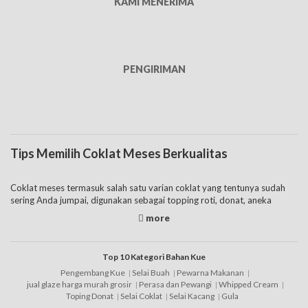
KAMI MENERIMA
PENGIRIMAN
Tips Memilih Coklat Meses Berkualitas
Coklat meses termasuk salah satu varian coklat yang tentunya sudah
sering Anda jumpai, digunakan sebagai topping roti, donat, aneka
minuman maupun kue. Harga meses coklat ini mulai dari ribuan rupiah,
banyak yang menjual dalam bentuk kemasan kecil, juga sampai ukuran
kiloan untuk pemilik usaha besar umumnya. Bagi Anda yang mencari
harga coklat meses murah juga banyak tersedia saat ini, sehingga tak
Top 10 Kategori Bahan Kue
perlu khawatir, pertimbangkan saja beberapa
brand
lokal.
Pengembang Kue
Selai Buah
Pewarna Makanan
jual glaze harga murah grosir
Perasa dan Pewangi
Whipped Cream
Namun sebelum membelinya agaknya sangat penting bagi Anda untuk
Toping Donat
Selai Coklat
Selai Kacang
Gula
mengetahui tips pemilihannya yang berkualitas terlebih dahulu, yaitu: