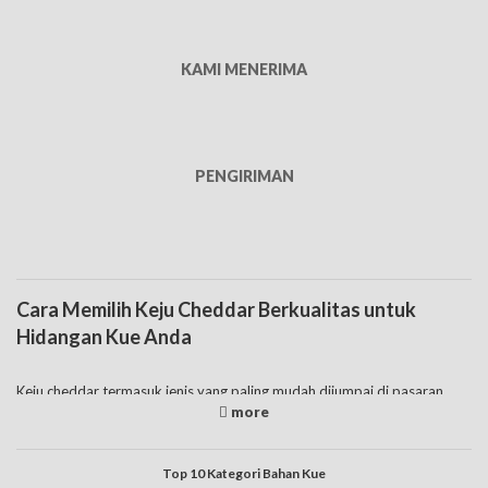
KAMI MENERIMA
PENGIRIMAN
Cara Memilih Keju Cheddar Berkualitas untuk
Hidangan Kue Anda
Keju cheddar termasuk jenis yang paling mudah dijumpai di pasaran,
juga paling banyak dipakai dalam pembuatan beragam jenis makanan.
Harga keju cheddar ini relatif murah karena memang ada banyak
produsen yang membuatnya. Keju cheddar harga di bawah 5 ribu rupiah
juga ada dengan ukuran yang kecil. Sebenarnya untuk pembeliannya
Top 10 Kategori Bahan Kue