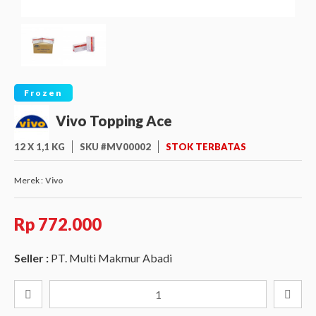
Frozen
Vivo Topping Ace
12 X 1,1 KG
SKU #MV00002
STOK TERBATAS
Merek :
Vivo
Rp 772.000
Seller :
PT. Multi Makmur Abadi