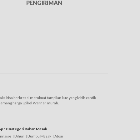
PENGIRIMAN
ka bisa berkreasi membuat tampilan kue yang lebih cantik
 memang harga Spikel Werner murah.
a. Menggunakan produk dekorasi dari
brand
yang satu ini
p 10 Kategori Bahan Masak
yang cukup terjangkau. Sehingga untuk kebutuhan latihan atau
nnaise
Bihun
Bumbu Masak
Abon