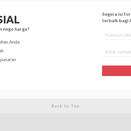
Segera isi f
IAL
terbaik bagi
n nego harga?
tuhan Anda
ah
 pasaran
Back to Top