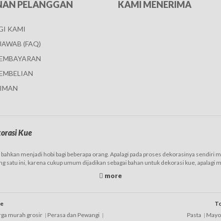
NAN PELANGGAN
KAMI MENERIMA
I KAMI
JAWAB (FAQ)
PEMBAYARAN
EMBELIAN
IMAN
orasi Kue
hkan menjadi hobi bagi beberapa orang. Apalagi pada proses dekorasinya sendiri ma
g satu ini, karena cukup umum dijadikan sebagai bahan untuk dekorasi kue, apalagi
an sebagai pilihan, sehingga mempermudah dalam proses pembelian atau transaksiny
diantaranya adalah:
ue
To
k yang lain, maka produk dekorasi kue yang satu ini memang ditawarkan dengan nilai 
arga murah grosir
Perasa dan Pewangi
Pasta
Mayo