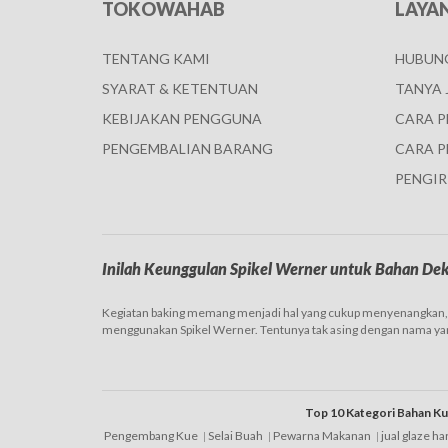
TOKOWAHAB
LAYA
TENTANG KAMI
HUBUNG
SYARAT & KETENTUAN
TANYA 
KEBIJAKAN PENGGUNA
CARA 
PENGEMBALIAN BARANG
CARA P
PENGIR
Inilah Keunggulan Spikel Werner untuk Bahan Dek
Kegiatan baking memang menjadi hal yang cukup menyenangkan, ba
menggunakan Spikel Werner. Tentunya tak asing dengan nama yan
Ada banyak tempat jual Spikel Werner ini yang dapat Anda jadik
sebenarnya juga punya begitu banyak nilai lebih atau keunggulan, 
Top 10 Kategori Bahan K
1. Harganya terjangkau, dari segi harga dibandingkan dengan mer
mungkin bisnis juga akan sangat menguntungkan bagi Anda.
Pengembang Kue
Selai Buah
Pewarna Makanan
jual glaze h