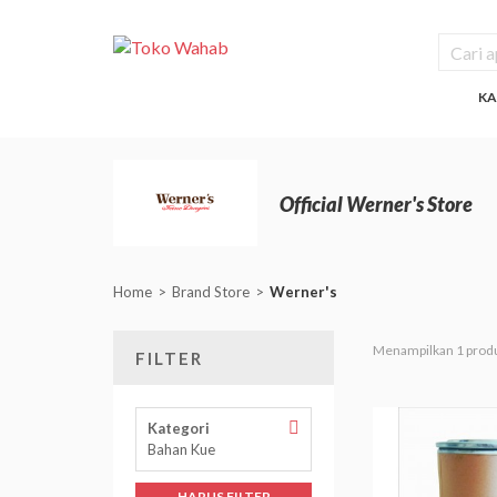
KA
Official Werner's Store
Home
Brand Store
Werner's
Menampilkan 1 prod
FILTER
Hapus
Kategori
Filter
Bahan Kue
Kategori
HAPUS FILTER