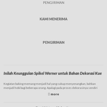
PENGIRIMAN
KAMI MENERIMA
PENGIRIMAN
Inilah Keunggulan Spikel Werner untuk Bahan Dekorasi Kue
Kegiatan baking memang menjadi hal yang cukup menyenangkan, bahkan
menjadi hobi bagi beberapa orang. Apalagi pada proses dekorasinya sendiri
maka bisa berkreasi membuat tampilan kue yang lebih cantik menggunakan
Spikel Werner. Tentunya tak asing dengan nama yang satu ini, karena cukup
umum dijadikan sebagai bahan untuk dekorasi kue, apalagi memang harga
Spikel Werner murah.