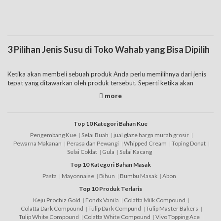
3 Pilihan Jenis Susu di Toko Wahab yang Bisa Dipilih
Ketika akan membeli sebuah produk Anda perlu memilihnya dari jenis
tepat yang ditawarkan oleh produk tersebut. Seperti ketika akan
membeli susu, maka Anda juga perlu memilih jenis yang tepat sehingga
bisa disesuaikan dengan kebutuhan dan fungsi yang dipunyai oleh
produk tersebut. Jenis produk yang akan dipilih juga akan mempunyai
perbedaan harga susu yang akan dibayarkan. Hal tersebut tentunya
Top 10 Kategori Bahan Kue
selain dari perbedaan tempat pembelian produk tersebut. Salah satu
Pengembang Kue
Selai Buah
jual glaze harga murah grosir
tempat terbaik untuk membeli produk yang dibutuhkan ini adalah di
Pewarna Makanan
Perasa dan Pewangi
Whipped Cream
Toping Donat
tokowahab.com
secara online.
Selai Coklat
Gula
Selai Kacang
Toko Wahab menawarkan banyak pilihan dari jenis produk yang bisa
Top 10 Kategori Bahan Masak
dipilih. Daftar susu yang tersedia di tempat ini mulai dari jenis
Pasta
Mayonnaise
Bihun
Bumbu Masak
Abon
evaporasi
, bubuk, dan juga cair. Jenis pertama yang dapat dipilih
adalah evaporasi yang merupakan produk dengan daftar harga susu
Top 10 Produk Terlaris
yang bisa dipilih dari merek, ukuran, dan promo yang tersedia. Apabila
Keju Prochiz Gold
Fondx Vanila
Colatta Milk Compound
membelinya sedang promo, maka jenis susu enak ini akan bisa
Colatta Dark Compound
Tulip Dark Compund
Tulip Master Bakers
didapatkan dengan harga lebih terjangkau. Jenis ini merupakan pilihan
Tulip White Compound
Colatta White Compound
Vivo Topping Ace