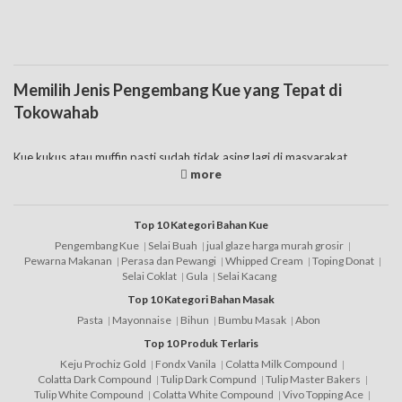
Memilih Jenis Pengembang Kue yang Tepat di
Tokowahab
Kue kukus atau muffin pasti sudah tidak asing lagi di masyarakat,
bentuknya yang mengembang, rasanya nikmat menjadi ciri khas sendiri.
Nah, tahukah Anda kenapa jenis kue tersebut bisa mengembang
sempurna? Ya, penggunaan pengembang kue sudah cukup familiar
dalam dunia baking. Bukan hanya dua jenis kue itu saja tetapi masih ada
Top 10 Kategori Bahan Kue
banyak jenis kue lain yang menggunakan bahan tersebut. Baik akan
Pengembang Kue
Selai Buah
jual glaze harga murah grosir
menggunakan pengembang roti ataupun kue yang pasti Anda harus
Pewarna Makanan
Perasa dan Pewangi
Whipped Cream
Toping Donat
paham seperti apa jenis yang tepat. Hal itu dikarenakan pasaran saat ini
Selai Coklat
Gula
Selai Kacang
menjual banyak jenis pengembang, ketahuilah ciri pengembang kue
Top 10 Kategori Bahan Masak
yang bagus supaya tidak salah memilih.
Pasta
Mayonnaise
Bihun
Bumbu Masak
Abon
Sebelum ditemukan sp pengembang kue khusus yaitu cake emulsifier
Top 10 Produk Terlaris
seperti sekarang ini, pembuatan spiku, sponge cake sampai dengan kue
Keju Prochiz Gold
Fondx Vanila
Colatta Milk Compound
lapis menggunakan
baking soda
. Namun seiring perkembangannya,
Colatta Dark Compound
Tulip Dark Compund
Tulip Master Bakers
bahan pengembang kue sp lebih banyak dipilih karena memang hasilnya
Tulip White Compound
Colatta White Compound
Vivo Topping Ace
jauh lebih bagus. TBM, ovalet sponge28 merupakan sejenis