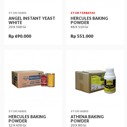
STOK HABIS
STOK TERBATAS
ANGEL INSTANT YEAST
HERCULES BAKING
WHITE
POWDER
20 X 500 Gr
48 X 110 Gr
Rp 690.000
Rp 551.000
STOK HABIS
STOK HABIS
HERCULES BAKING
ATHENA BAKING
POWDER
POWDER
12 X 450 Gr
20 X 80 Gr