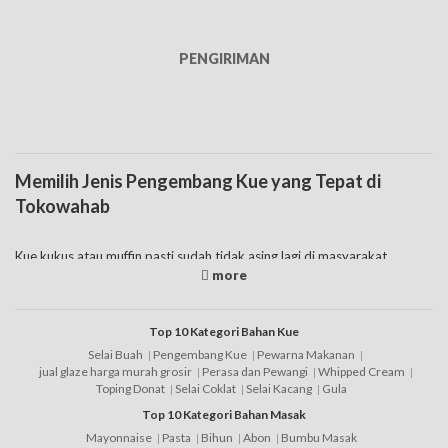
PENGIRIMAN
Memilih Jenis Pengembang Kue yang Tepat di
Tokowahab
Kue kukus atau muffin pasti sudah tidak asing lagi di masyarakat,
bentuknya yang mengembang, rasanya nikmat menjadi ciri khas sendiri.
Nah, tahukah Anda kenapa jenis kue tersebut bisa mengembang
sempurna? Ya, penggunaan pengembang kue sudah cukup familiar
dalam dunia baking. Bukan hanya dua jenis kue itu saja tetapi masih ada
Top 10 Kategori Bahan Kue
banyak jenis kue lain yang menggunakan bahan tersebut. Baik akan
Selai Buah
Pengembang Kue
Pewarna Makanan
menggunakan pengembang roti ataupun kue yang pasti Anda harus
jual glaze harga murah grosir
Perasa dan Pewangi
Whipped Cream
paham seperti apa jenis yang tepat. Hal itu dikarenakan pasaran saat ini
Toping Donat
Selai Coklat
Selai Kacang
Gula
menjual banyak jenis pengembang, ketahuilah ciri pengembang kue
Top 10 Kategori Bahan Masak
yang bagus supaya tidak salah memilih.
Mayonnaise
Pasta
Bihun
Abon
Bumbu Masak