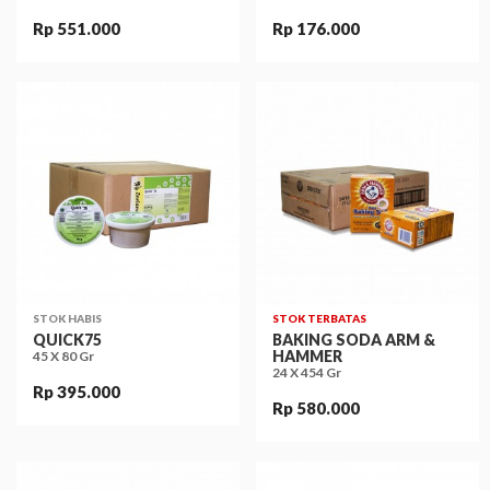
Rp 551.000
Rp 176.000
STOK HABIS
STOK TERBATAS
QUICK75
BAKING SODA ARM &
HAMMER
45 X 80 Gr
24 X 454 Gr
Rp 395.000
Rp 580.000