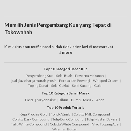
Memilih Jenis Pengembang Kue yang Tepat di
Tokowahab
Kue kukus atau muffin pasti sudah tidak asing lagi di masyarakat,
bentuknya yang mengembang, rasanya nikmat menjadi ciri khas sendiri.
Nah, tahukah Anda kenapa jenis kue tersebut bisa mengembang
sempurna? Ya, penggunaan pengembang kue sudah cukup familiar
dalam dunia baking. Bukan hanya dua jenis kue itu saja tetapi masih ada
Top 10 Kategori Bahan Kue
banyak jenis kue lain yang menggunakan bahan tersebut. Baik akan
Pengembang Kue
Selai Buah
Pewarna Makanan
menggunakan pengembang roti ataupun kue yang pasti Anda harus
jual glaze harga murah grosir
Perasa dan Pewangi
Whipped Cream
paham seperti apa jenis yang tepat. Hal itu dikarenakan pasaran saat ini
Toping Donat
Selai Coklat
Selai Kacang
Gula
menjual banyak jenis pengembang, ketahuilah ciri pengembang kue
Top 10 Kategori Bahan Masak
yang bagus supaya tidak salah memilih.
Pasta
Mayonnaise
Bihun
Bumbu Masak
Abon
Sebelum ditemukan sp pengembang kue khusus yaitu cake emulsifier
Top 10 Produk Terlaris
seperti sekarang ini, pembuatan spiku, sponge cake sampai dengan kue
Keju Prochiz Gold
Fondx Vanila
Colatta Milk Compound
lapis menggunakan
baking soda
. Namun seiring perkembangannya,
Colatta Dark Compound
Tulip Dark Compund
Tulip Master Bakers
bahan pengembang kue sp lebih banyak dipilih karena memang hasilnya
Tulip White Compound
Colatta White Compound
Vivo Topping Ace
jauh lebih bagus. TBM, ovalet sponge28 merupakan sejenis
Wijsman Butter
pengembang kue sp yang akan memberikan hasil olahan lebih lembut