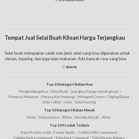
Tempat Jual Selai Buah Kiloan Harga Terjangkau
Selai buah merupakan salah satu jenis selai yang bisa digunakan untuk
olesan, topping, dan juga isian makanan. Ada banyak rasa yang bisa
dipilih sesuai selera dan kebutuhan mulai dari selai pisang, selai mangga,
selai anggur, selai strawberry,
selai nanas
, dan buah lainnya. Berbagai
rasa tersebut cocok digunakan untuk olesan roti, olesan pancake, bahan
isian cake, dan juga topping es krim.
Top 10 Kategori Bahan Kue
Pengembang Kue
Selai Buah
jual glaze harga murah grosir
Pada selai dan jenis lainnya mempunyai kandungan gula. Sehingga
Pewarna Makanan
Perasa dan Pewangi
Whipped Cream
Toping Donat
hindari untuk mengonsumsinya dalam jumlah yang banyak. Bagi yang
Selai Coklat
Gula
Selai Kacang
sedang menjalankan diet bisa untuk memilih jenis selai buah untuk diet
Top 10 Kategori Bahan Masak
dengan kandungan rendah gula. Jenis tersebut mempunyai cara
Pasta
Mayonnaise
Bihun
Bumbu Masak
Abon
membuat selai buah dengan proses pembuatan selai yang lebih alami
dan rendah gula. Sehingga bagi yang sedang diet tetapi bisa
Top 10 Produk Terlaris
menggunakan selai agar roti lebih enak. Akan tetapi jenis ini tentunya
Keju Prochiz Gold
Fondx Vanila
Colatta Milk Compound
mempunyai harga selai buah yang lebih mahal dibandingkan selai buah
Colatta Dark Compound
Tulip Dark Compund
Tulip Master Bakers