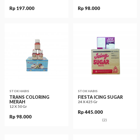
Rp 197.000
Rp 98.000
STOK HABIS
STOK HABIS
TRANS COLORING
FIESTA ICING SUGAR
MERAH
24 X 425 Gr
12 X 50 Gr
Rp 445.000
Rp 98.000
(2)