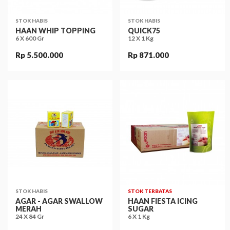
STOK HABIS
STOK HABIS
HAAN WHIP TOPPING
QUICK75
6 X 600 Gr
12 X 1 Kg
Rp 5.500.000
Rp 871.000
STOK HABIS
STOK TERBATAS
AGAR - AGAR SWALLOW
HAAN FIESTA ICING
MERAH
SUGAR
24 X 84 Gr
6 X 1 Kg