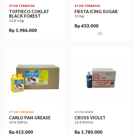
STOK TERBATAS
STOK TERBATAS
TOFFIECO COKLAT
FIESTA ICING SUGAR
BLACK FOREST
15 Kg
12 X 1 Kg
Rp 433.000
Rp 1.986.000
(1)
STOK TERSEDIA
STOK HABIS
CARLO PAN GREASE
CROSS VIOLET
15 X 500 Gr
12 X 450 Gr
Rp 413.000
Rp 1.780.000