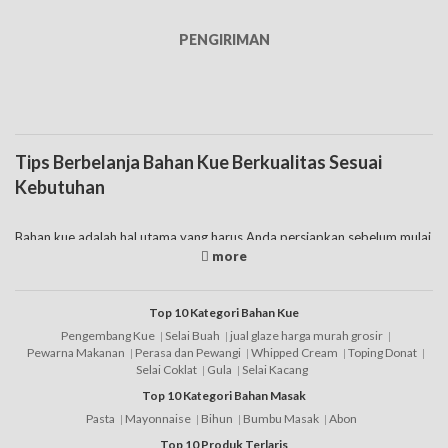
PENGIRIMAN
Tips Berbelanja Bahan Kue Berkualitas Sesuai
Kebutuhan
Bahan kue adalah hal utama yang harus Anda persiapkan sebelum mulai
eksekusi pembuatannya. Pada dasarnya seperti yang diketahui
memang daftar bahan kue yang dijual di pasaran ada banyak sekali
jenisnya, tentunya fungsinya berbeda-beda. Anda jual bahan kue
produk impor, bahan kue murah
merk
lokal sampai dengan bahan kue
Top 10 Kategori Bahan Kue
online juga tersedia saat ini. jadi tinggal pilah-pilih saja yang sesuai
Pengembang Kue
Selai Buah
jual glaze harga murah grosir
dengan kebutuhan.
Pewarna Makanan
Perasa dan Pewangi
Whipped Cream
Toping Donat
Selai Coklat
Gula
Selai Kacang
Namun juga harus diketahui bahwa tak semua toko menjual secara
Top 10 Kategori Bahan Masak
eceran. Banyak diantaranya yang jual bahan kue grosir, sehingga harus
dicek terlebih dahulu sebelum membelinya. Berbicara mengenai harga
Pasta
Mayonnaise
Bihun
Bumbu Masak
Abon
bahan kue tersebut juga bervariatif, dimana memang ada daftar harga
Top 10 Produk Terlaris