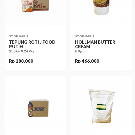
STOK HABIS
STOK HABIS
TEPUNG ROTI J FOOD
HOLLMAN BUTTER
PUTIH
CREAM
250 Gr X 24 Pcs
8 Kg
Rp 288.000
Rp 466.000